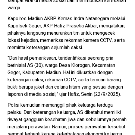
sempat viral di media sosial dan menimbulkan keresahan
warga.
Kapolres Madiun AKBP Kemas Indra Natanegara melalui
Kapolsek Geger, AKP Hafiz Prasetia Akbar, mengatakan,
pihaknya langsung menurunkan tim untuk mengecek
lokasi kejadian, memeriksa rekaman kamera CCTV, serta
meminta keterangan sejumlah saksi.
“Dari hasil pemeriksaan, teridentifikasi seorang pria
berinisial AS (30), warga Desa Klorogan, Kecamatan
Geger, Kabupaten Madiun. Hal ini dikuatkan dengan
keterangan saksi, rekaman CCTV, serta temuan barang
bukti berupa jaket dan celana hitam yang sesuai dengan
laporan di media sosial,” ujar Hafiz, Senin (22/9/2025).
Polisi kemudian memanggil pihak keluarga terduga
pelaku. Dari keterangan keluarga, AS diketahui memiliki
riwayat gangguan kesehatan jiwa dan sebelumnya pernah
menjalani perawatan. Namun, proses perawatan tersebut
sempat terhenti karena keterbatasan ekonomi keluarga.