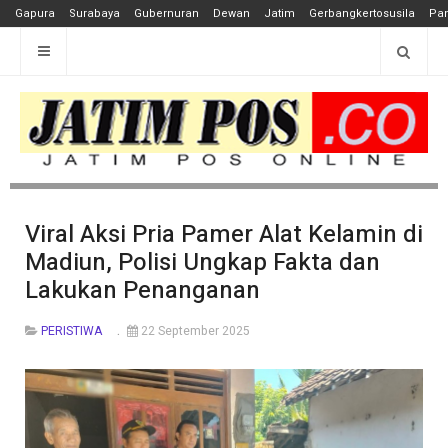
Gapura
Surabaya
Gubernuran
Dewan
Jatim
Gerbangkertosusila
Pan
Viral Aksi Pria Pamer Alat Kelamin di
Madiun, Polisi Ungkap Fakta dan
Lakukan Penanganan
PERISTIWA
22 September 2025