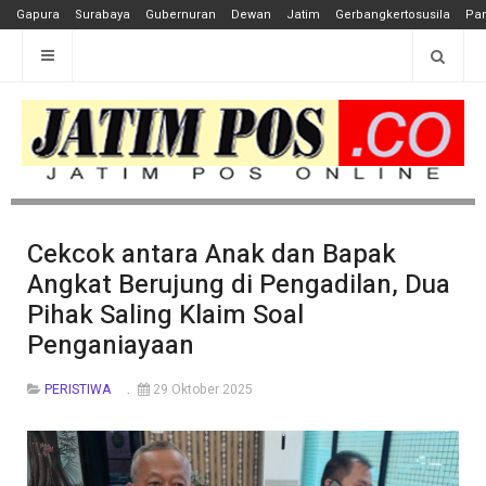
Gapura
Surabaya
Gubernuran
Dewan
Jatim
Gerbangkertosusila
Pan
Cekcok antara Anak dan Bapak
Angkat Berujung di Pengadilan, Dua
Pihak Saling Klaim Soal
Penganiayaan
PERISTIWA
29 Oktober 2025