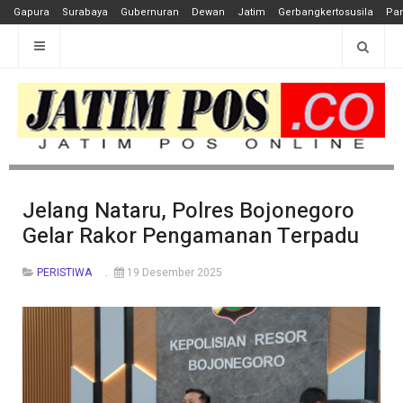
Gapura
Surabaya
Gubernuran
Dewan
Jatim
Gerbangkertosusila
Pan
Jelang Nataru, Polres Bojonegoro
Gelar Rakor Pengamanan Terpadu
PERISTIWA
19 Desember 2025