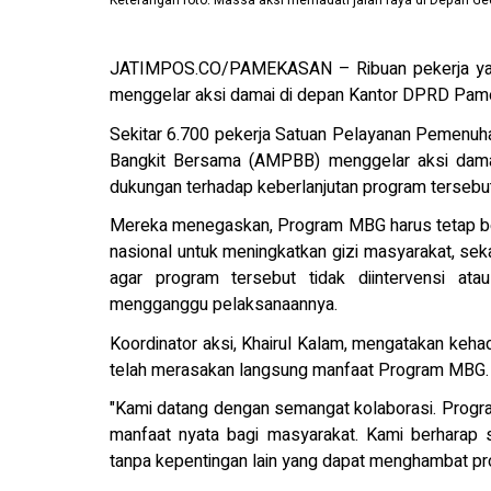
Keterangan foto: Massa aksi memadati jalan raya di Depan 
JATIMPOS.CO/PAMEKASAN – Ribuan pekerja yang 
menggelar aksi damai di depan Kantor DPRD Pam
Sekitar 6.700 pekerja Satuan Pelayanan Pemenu
Bangkit Bersama (AMPBB) menggelar aksi dam
dukungan terhadap keberlanjutan program tersebut
Mereka menegaskan, Program MBG harus tetap ber
nasional untuk meningkatkan gizi masyarakat, se
agar program tersebut tidak diintervensi atau
mengganggu pelaksanaannya.
Koordinator aksi, Khairul Kalam, mengatakan keh
telah merasakan langsung manfaat Program MBG.
"Kami datang dengan semangat kolaborasi. Prog
manfaat nyata bagi masyarakat. Kami berharap
tanpa kepentingan lain yang dapat menghambat prog