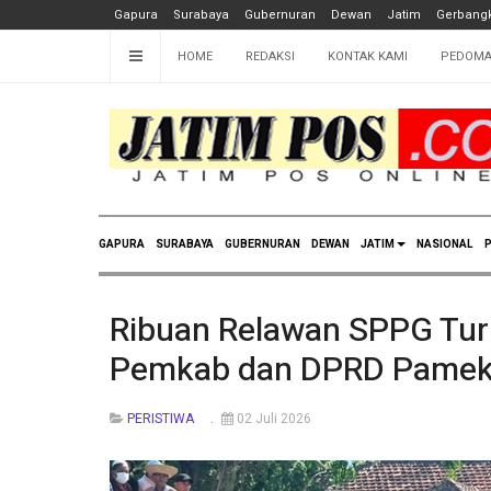
Gapura
Surabaya
Gubernuran
Dewan
Jatim
Gerbangk
HOME
REDAKSI
KONTAK KAMI
PEDOMA
GAPURA
SURABAYA
GUBERNURAN
DEWAN
JATIM
NASIONAL
P
Ribuan Relawan SPPG Tur
Pemkab dan DPRD Pamek
PERISTIWA
02 Juli 2026