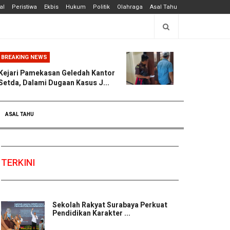
al
Peristiwa
Ekbis
Hukum
Politik
Olahraga
Asal Tahu
BREAKING NEWS
Kejari Pamekasan Geledah Kantor
Setda, Dalami Dugaan Kasus J...
ASAL TAHU
TERKINI
Sekolah Rakyat Surabaya Perkuat
Pendidikan Karakter ...