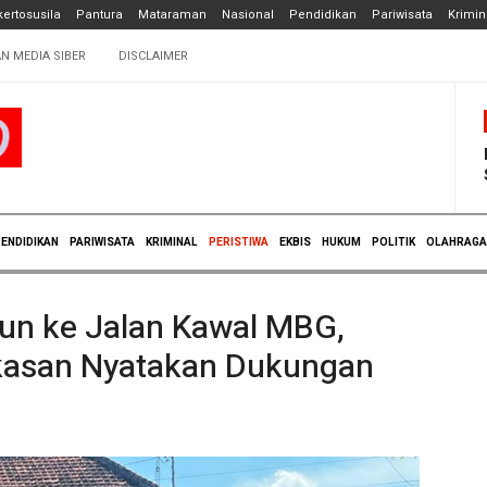
ertosusila
Pantura
Mataraman
Nasional
Pendidikan
Pariwisata
Krimin
N MEDIA SIBER
DISCLAIMER
ENDIDIKAN
PARIWISATA
KRIMINAL
PERISTIWA
EKBIS
HUKUM
POLITIK
OLAHRAGA
un ke Jalan Kawal MBG,
asan Nyatakan Dukungan