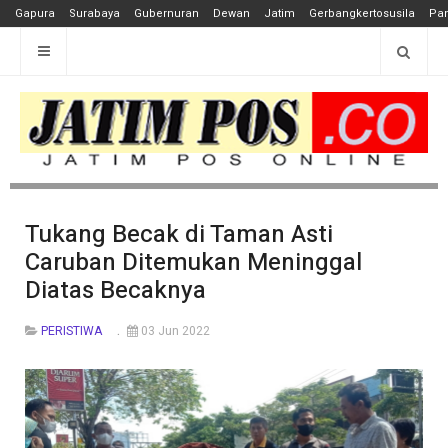
Gapura
Surabaya
Gubernuran
Dewan
Jatim
Gerbangkertosusila
Pan
Tukang Becak di Taman Asti
Caruban Ditemukan Meninggal
Diatas Becaknya
PERISTIWA
03 Jun 2022