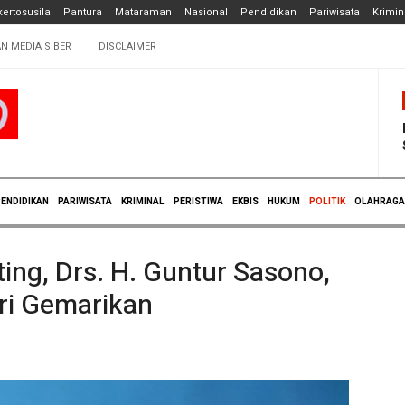
ertosusila
Pantura
Mataraman
Nasional
Pendidikan
Pariwisata
Krimin
N MEDIA SIBER
DISCLAIMER
ENDIDIKAN
PARIWISATA
KRIMINAL
PERISTIWA
EKBIS
HUKUM
POLITIK
OLAHRAGA
ing, Drs. H. Guntur Sasono,
ari Gemarikan