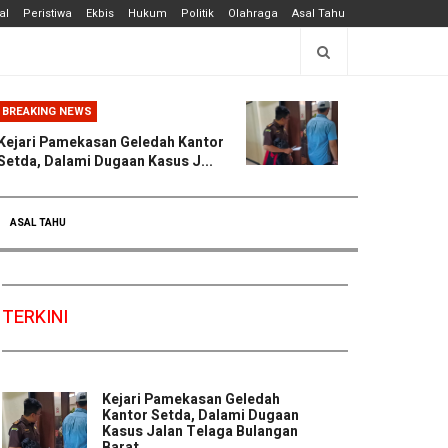
al
Peristiwa
Ekbis
Hukum
Politik
Olahraga
Asal Tahu
BREAKING NEWS
Kejari Pamekasan Geledah Kantor
Setda, Dalami Dugaan Kasus J...
ASAL TAHU
TERKINI
Kejari Pamekasan Geledah
Kantor Setda, Dalami Dugaan
Kasus Jalan Telaga Bulangan
Barat ...