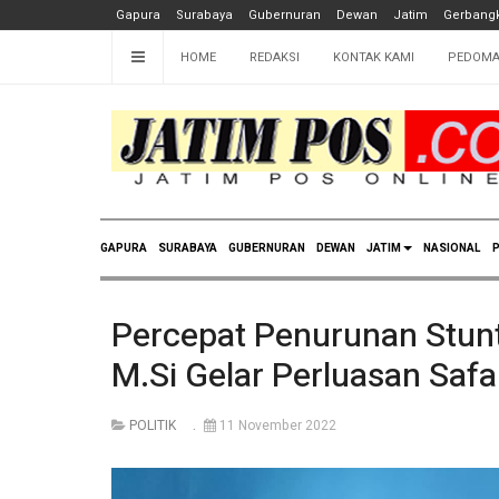
Gapura
Surabaya
Gubernuran
Dewan
Jatim
Gerbangk
HOME
REDAKSI
KONTAK KAMI
PEDOMA
GAPURA
SURABAYA
GUBERNURAN
DEWAN
JATIM
NASIONAL
P
Percepat Penurunan Stunt
M.Si Gelar Perluasan Saf
POLITIK
11 November 2022