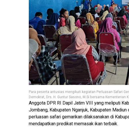
Para peserta antusias mengikuti kegiatan Perluasan Safari Gem
Demokrat, Drs. H. Guntur Sasono, M.Si bersama Kementerian K
Anggota DPR RI Dapil Jatim VIII yang meliputi Ka
Jombang, Kabupaten Nganjuk, Kabupaten Madiun da
perluasan safari gemarikan dilaksanakan di Kabupa
mendapatkan predikat memasak ikan terbaik.