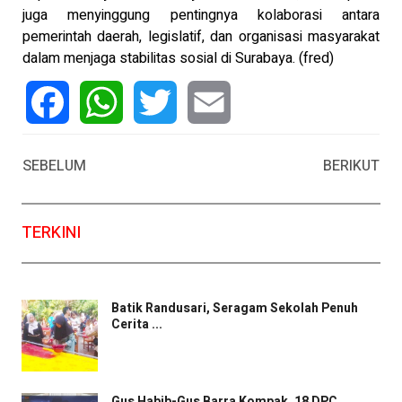
juga menyinggung pentingnya kolaborasi antara
pemerintah daerah, legislatif, dan organisasi masyarakat
dalam menjaga stabilitas sosial di Surabaya. (fred)
Facebook
WhatsApp
Twitter
Email
SEBELUM
BERIKUT
TERKINI
Batik Randusari, Seragam Sekolah Penuh
Cerita ...
Gus Habib-Gus Barra Kompak, 18 DPC