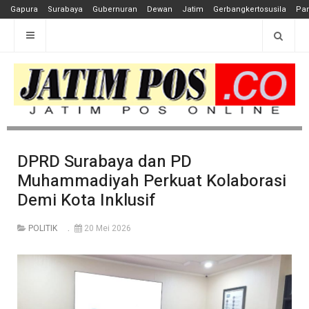
Gapura
Surabaya
Gubernuran
Dewan
Jatim
Gerbangkertosusila
Pan
DPRD Surabaya dan PD
Muhammadiyah Perkuat Kolaborasi
Demi Kota Inklusif
POLITIK
20 Mei 2026