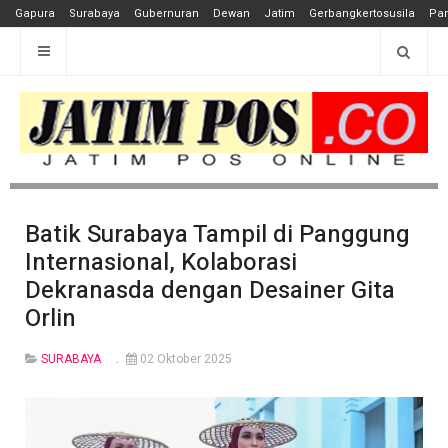
Gapura
Surabaya
Gubernuran
Dewan
Jatim
Gerbangkertosusila
Pan
Batik Surabaya Tampil di Panggung
Internasional, Kolaborasi
Dekranasda dengan Desainer Gita
Orlin
SURABAYA
02 Oktober 2025