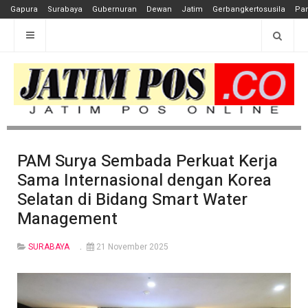
Gapura
Surabaya
Gubernuran
Dewan
Jatim
Gerbangkertosusila
Pan
PAM Surya Sembada Perkuat Kerja
Sama Internasional dengan Korea
Selatan di Bidang Smart Water
Management
SURABAYA
21 November 2025