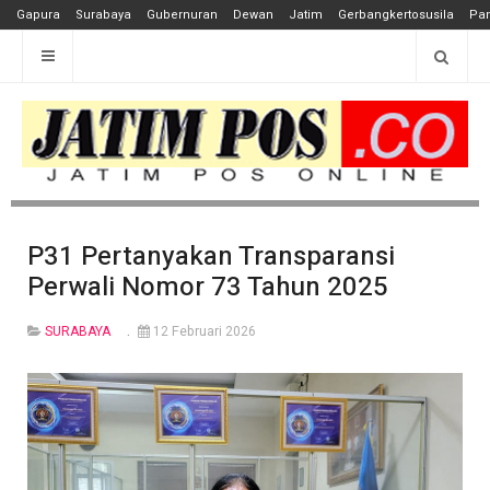
Gapura
Surabaya
Gubernuran
Dewan
Jatim
Gerbangkertosusila
Pan
P31 Pertanyakan Transparansi
Perwali Nomor 73 Tahun 2025
SURABAYA
12 Februari 2026