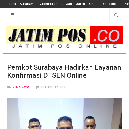
Gapura
Surabaya
Gubernuran
Dewan
Jatim
Gerbangkertosusila
Pan
Pemkot Surabaya Hadirkan Layanan
Konfirmasi DTSEN Online
SURABAYA
20 Februari 2026