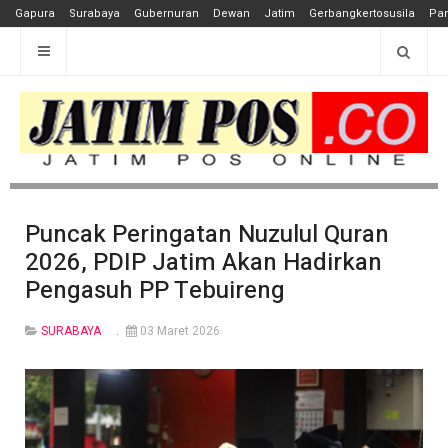
Gapura
Surabaya
Gubernuran
Dewan
Jatim
Gerbangkertosusila
Pan
Puncak Peringatan Nuzulul Quran
2026, PDIP Jatim Akan Hadirkan
Pengasuh PP Tebuireng
SURABAYA
03 Maret 2026