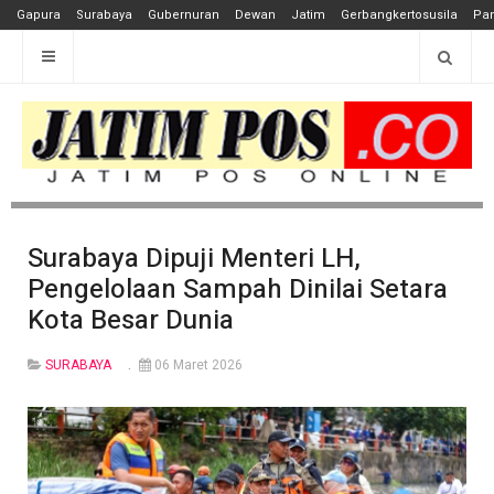
Gapura
Surabaya
Gubernuran
Dewan
Jatim
Gerbangkertosusila
Pan
Surabaya Dipuji Menteri LH,
Pengelolaan Sampah Dinilai Setara
Kota Besar Dunia
SURABAYA
06 Maret 2026