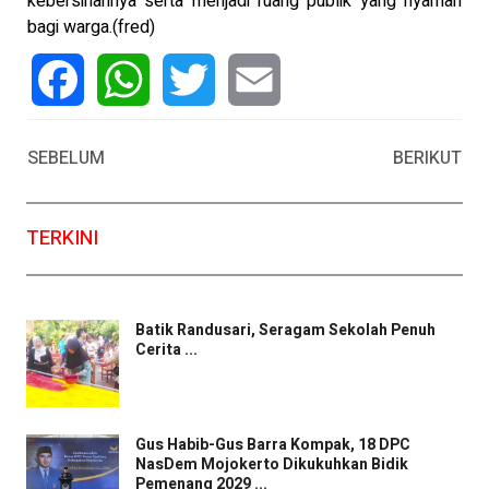
kebersihannya serta menjadi ruang publik yang nyaman
bagi warga.(fred)
Facebook
WhatsApp
Twitter
Email
SEBELUM
BERIKUT
TERKINI
Batik Randusari, Seragam Sekolah Penuh
Cerita ...
Gus Habib-Gus Barra Kompak, 18 DPC
NasDem Mojokerto Dikukuhkan Bidik
Pemenang 2029 ...