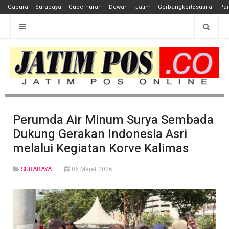
Gapura
Surabaya
Gubernuran
Dewan
Jatim
Gerbangkertosusila
Pan
Perumda Air Minum Surya Sembada
Dukung Gerakan Indonesia Asri
melalui Kegiatan Korve Kalimas
SURABAYA
06 Maret 2026