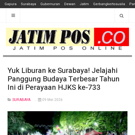
Gapura
Surabaya
Gubernuran
Dewan
Jatim
Gerbangkertosusila
Pan
Yuk Liburan ke Surabaya! Jelajahi
Panggung Budaya Terbesar Tahun
Ini di Perayaan HJKS ke-733
SURABAYA
09 Mei 2026