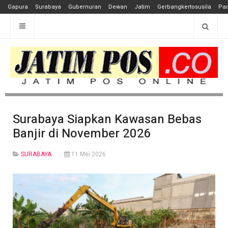
Gapura
Surabaya
Gubernuran
Dewan
Jatim
Gerbangkertosusila
Pan
Surabaya Siapkan Kawasan Bebas
Banjir di November 2026
SURABAYA
11 Mei 2026