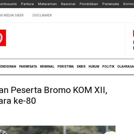
ertosusila
Pantura
Mataraman
Nasional
Pendidikan
Pariwisata
Krimin
N MEDIA SIBER
DISCLAIMER
ENDIDIKAN
PARIWISATA
KRIMINAL
PERISTIWA
EKBIS
HUKUM
POLITIK
OLAHRAGA
an Peserta Bromo KOM XII,
ara ke-80