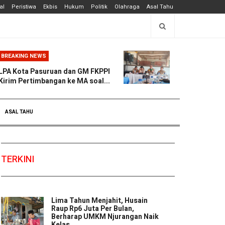
al
Peristiwa
Ekbis
Hukum
Politik
Olahraga
Asal Tahu
BREAKING NEWS
LPA Kota Pasuruan dan GM FKPPI
Kirim Pertimbangan ke MA soal...
ASAL TAHU
TERKINI
Lima Tahun Menjahit, Husain
Raup Rp6 Juta Per Bulan,
Berharap UMKM Njurangan Naik
Kelas ...