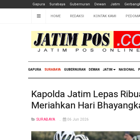
Gapura
Surabaya
Gubernuran
Dewan
Jatim
Gerbangk
HOME
REDAKSI
KONTAK KAMI
PEDOMA
GAPURA
SURABAYA
GUBERNURAN
DEWAN
JATIM
NASIONAL
P
Kapolda Jatim Lepas Ribu
Meriahkan Hari Bhayangk
SURABAYA
06 Jun 2026