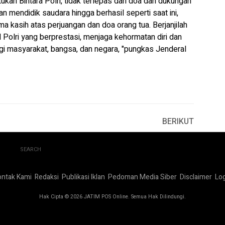
n Bintara Polri, tidak terlepas dari doa dan dukungan
n mendidik saudara hingga berhasil seperti saat ini,
ima kasih atas perjuangan dan doa orang tua. Berjanjilah
Polri yang berprestasi, menjaga kehormatan diri dan
agi masyarakat, bangsa, dan negara, "pungkas Jenderal
BERIKUT
SEARCH
ontak Kami
Redaksi
Publikasi Iklan
Pedoman Media Siber
Disclaimer
Log
Hak Cipta © 2026 JATIM POS Online. Semua Hak Dilindungi.