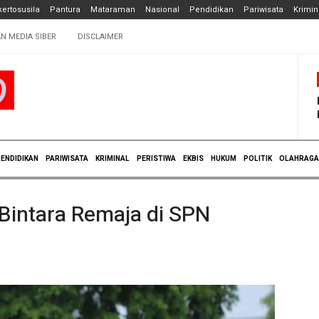
ertosusila
Pantura
Mataraman
Nasional
Pendidikan
Pariwisata
Krimin
N MEDIA SIBER
DISCLAIMER
ENDIDIKAN
PARIWISATA
KRIMINAL
PERISTIWA
EKBIS
HUKUM
POLITIK
OLAHRAGA
 Bintara Remaja di SPN