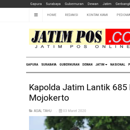
Gapura
Surabaya
Gubernuran
Dewan
Jatim
Gerbangk
HOME
REDAKSI
KONTAK KAMI
PEDOMA
GAPURA
SURABAYA
GUBERNURAN
DEWAN
JATIM
NASIONAL
P
Kapolda Jatim Lantik 685
Mojokerto
ASAL TAHU
03 Maret 2020