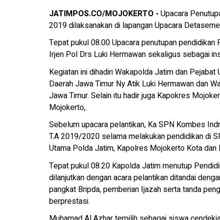
JATIMPOS.CO/MOJOKERTO -
Upacara Penutupa
2019 dilaksanakan di lapangan Upacara Detaseme
Tepat pukul 08.00 Upacara penutupan pendidikan P
Irjen Pol Drs Luki Hermawan sekaligus sebagai in
Kegiatan ini dihadiri Wakapolda Jatim dan Pejaba
Daerah Jawa Timur Ny Atik Luki Hermawan dan Wak
Jawa Timur. Selain itu hadir juga Kapokres Mojok
Mojokerto,.
Sebelum upacara pelantikan, Ka SPN Kombes Indra
T.A 2019/2020 selama melakukan pendidikan di S
Utama Polda Jatim, Kapolres Mojokerto Kota dan 
Tepat pukul 08.20 Kapolda Jatim menutup Pendidi
dilanjutkan dengan acara pelantikan ditandai de
pangkat Bripda, pemberian Ijazah serta tanda pen
berprestasi.
Muhamad Al Azhar terpilih sebagai siswa cendekia