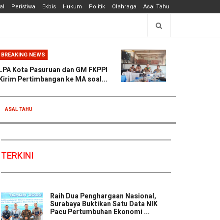
al
Peristiwa
Ekbis
Hukum
Politik
Olahraga
Asal Tahu
BREAKING NEWS
LPA Kota Pasuruan dan GM FKPPI
Kirim Pertimbangan ke MA soal...
ASAL TAHU
TERKINI
Raih Dua Penghargaan Nasional,
Surabaya Buktikan Satu Data NIK
Pacu Pertumbuhan Ekonomi ...