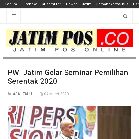
Gapura
Surabaya
Gubernuran
Dewan
Jatim
Gerbangkertosusila
Pan
PWI Jatim Gelar Seminar Pemilihan
Serentak 2020
ASAL TAHU
04 Maret 2020