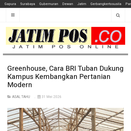
Gapura
Surabaya
Gubernuran
Dewan
Jatim
Gerbangkertosusila
Pan
Greenhouse, Cara BRI Tuban Dukung
Kampus Kembangkan Pertanian
Modern
ASAL TAHU
31 Mei 2026