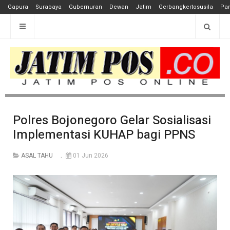
Gapura
Surabaya
Gubernuran
Dewan
Jatim
Gerbangkertosusila
Pan
Polres Bojonegoro Gelar Sosialisasi
Implementasi KUHAP bagi PPNS
ASAL TAHU
01 Jun 2026