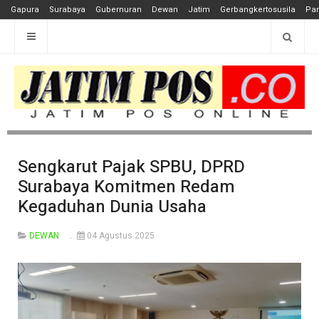
Gapura
Surabaya
Gubernuran
Dewan
Jatim
Gerbangkertosusila
Pan
Sengkarut Pajak SPBU, DPRD
Surabaya Komitmen Redam
Kegaduhan Dunia Usaha
DEWAN
04 Agustus 2025