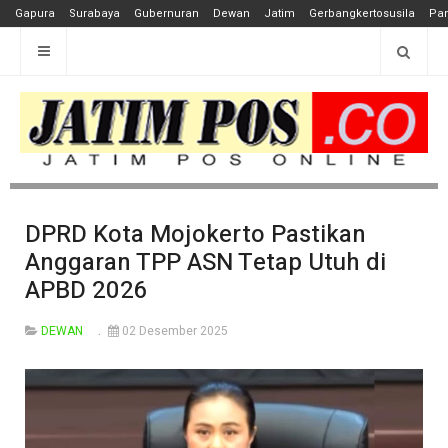
Gapura
Surabaya
Gubernuran
Dewan
Jatim
Gerbangkertosusila
Pan
DPRD Kota Mojokerto Pastikan
Anggaran TPP ASN Tetap Utuh di
APBD 2026
DEWAN
02 Desember 2025