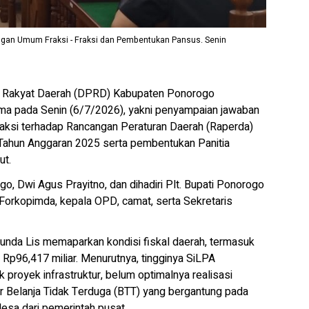
gan Umum Fraksi - Fraksi dan Pembentukan Pansus. Senin
 Rakyat Daerah (DPRD) Kabupaten Ponorogo
ma pada Senin (6/7/2026), yakni penyampaian jawaban
aksi terhadap Rancangan Peraturan Daerah (Raperda)
ahun Anggaran 2025 serta pembentukan Panitia
ut.
, Dwi Agus Prayitno, dan dihadiri Plt. Bupati Ponorogo
, Forkopimda, kepala OPD, camat, serta Sekretaris
Bunda Lis memaparkan kondisi fiskal daerah, termasuk
Rp96,417 miliar. Menurutnya, tingginya SiLPA
 proyek infrastruktur, belum optimalnya realisasi
r Belanja Tidak Terduga (BTT) yang bergantung pada
desa dari pemerintah pusat.