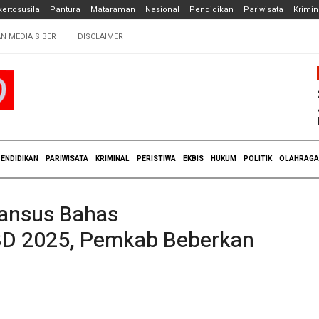
ertosusila
Pantura
Mataraman
Nasional
Pendidikan
Pariwisata
Krimin
N MEDIA SIBER
DISCLAIMER
ENDIDIKAN
PARIWISATA
KRIMINAL
PERISTIWA
EKBIS
HUKUM
POLITIK
OLAHRAGA
ansus Bahas
D 2025, Pemkab Beberkan