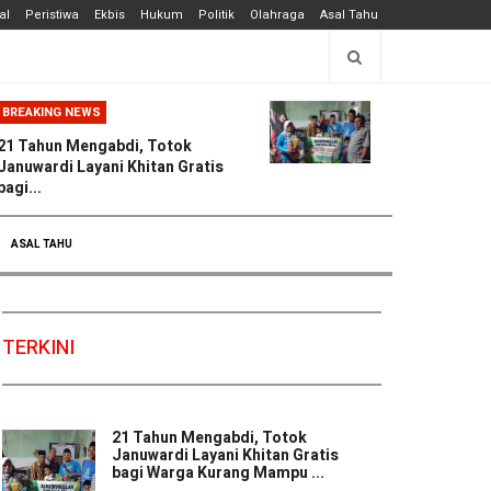
al
Peristiwa
Ekbis
Hukum
Politik
Olahraga
Asal Tahu
BREAKING NEWS
21 Tahun Mengabdi, Totok
Januwardi Layani Khitan Gratis
bagi...
ASAL TAHU
TERKINI
21 Tahun Mengabdi, Totok
Januwardi Layani Khitan Gratis
bagi Warga Kurang Mampu ...