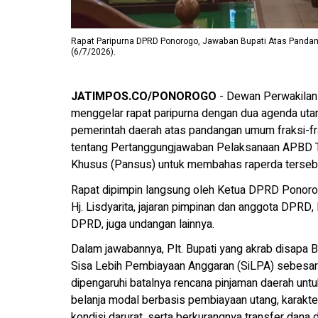
Rapat Paripurna DPRD Ponorogo, Jawaban Bupati Atas Pandan
(6/7/2026).
JATIMPOS.CO/PONOROGO
- Dewan Perwakilan
menggelar rapat paripurna dengan dua agenda uta
pemerintah daerah atas pandangan umum fraksi-fr
tentang Pertanggungjawaban Pelaksanaan APBD T
Khusus (Pansus) untuk membahas raperda terseb
Rapat dipimpin langsung oleh Ketua DPRD Ponorogo
Hj. Lisdyarita, jajaran pimpinan dan anggota DPRD
DPRD, juga undangan lainnya.
Dalam jawabannya, Plt. Bupati yang akrab disapa 
Sisa Lebih Pembiayaan Anggaran (SiLPA) sebesar 
dipengaruhi batalnya rencana pinjaman daerah untuk
belanja modal berbasis pembiayaan utang, karakte
kondisi darurat, serta berkurangnya transfer dana 