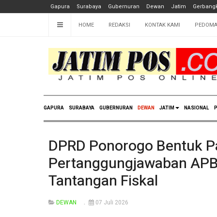
Gapura
Surabaya
Gubernuran
Dewan
Jatim
Gerbangk
HOME
REDAKSI
KONTAK KAMI
PEDOMA
GAPURA
SURABAYA
GUBERNURAN
DEWAN
JATIM
NASIONAL
P
DPRD Ponorogo Bentuk P
Pertanggungjawaban APB
Tantangan Fiskal
DEWAN
07 Juli 2026