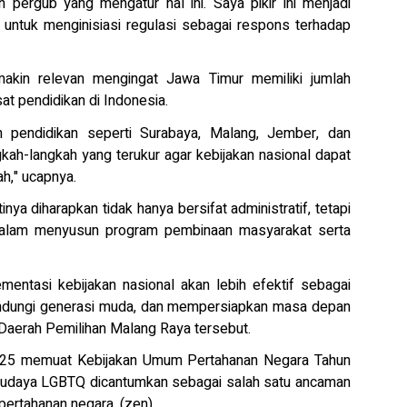
 pergub yang mengatur hal ini. Saya pikir ini menjadi
untuk menginisiasi regulasi sebagai respons terhadap
makin relevan mengingat Jawa Timur memiliki jumlah
at pendidikan di Indonesia.
 pendidikan seperti Surabaya, Malang, Jember, dan
gkah-langkah yang terukur agar kebijakan nasional dapat
h," ucapnya.
ya diharapkan tidak hanya bersifat administratif, tetapi
 dalam menyusun program pembinaan masyarakat serta
ementasi kebijakan nasional akan lebih efektif sebagai
lindungi generasi muda, dan mempersiapkan masa depan
Daerah Pemilihan Malang Raya tersebut.
025 memuat Kebijakan Umum Pertahanan Negara Tahun
budaya LGBTQ dicantumkan sebagai salah satu ancaman
 pertahanan negara. (zen)