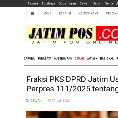
Gapura
Surabaya
Gubernuran
Dewan
Jatim
Gerbangk
HOME
REDAKSI
KONTAK KAMI
PEDOMA
GAPURA
SURABAYA
GUBERNURAN
DEWAN
JATIM
NASIONAL
P
Fraksi PKS DPRD Jatim Us
Perpres 111/2025 tentan
DEWAN
07 Juli 2026