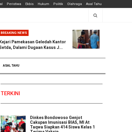
al
Peristiwa
Ekbis
Hukum
Politik
Olahraga
Asal Tahu
BREAKING NEWS
Kejari Pamekasan Geledah Kantor
Setda, Dalami Dugaan Kasus J...
ASAL TAHU
TERKINI
Dinkes Bondowoso Genjot
Cakupan Imunisasi BIAS, MI At
Taqwa Siapkan 414 Siswa Kelas 1
Terima Vaksin ...