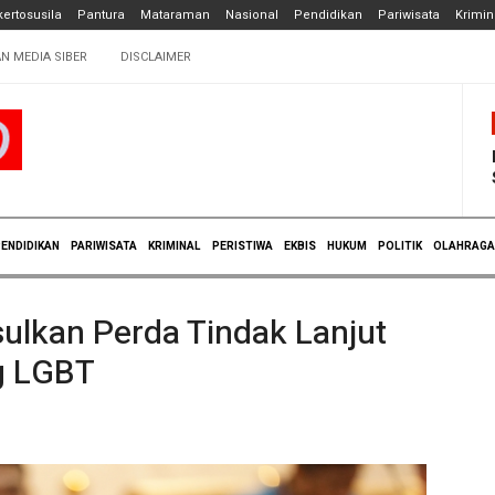
ertosusila
Pantura
Mataraman
Nasional
Pendidikan
Pariwisata
Krimin
N MEDIA SIBER
DISCLAIMER
ENDIDIKAN
PARIWISATA
KRIMINAL
PERISTIWA
EKBIS
HUKUM
POLITIK
OLAHRAGA
ulkan Perda Tindak Lanjut
g LGBT