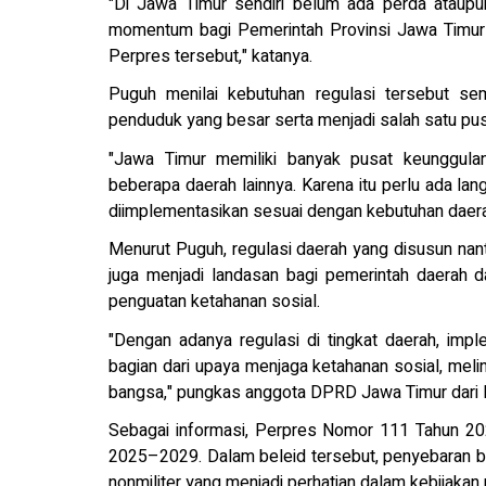
"Di Jawa Timur sendiri belum ada perda ataupun
momentum bagi Pemerintah Provinsi Jawa Timur 
Perpres tersebut," katanya.
Puguh menilai kebutuhan regulasi tersebut se
penduduk yang besar serta menjadi salah satu pus
"Jawa Timur memiliki banyak pusat keunggulan
beberapa daerah lainnya. Karena itu perlu ada lan
diimplementasikan sesuai dengan kebutuhan daera
Menurut Puguh, regulasi daerah yang disusun nantin
juga menjadi landasan bagi pemerintah daerah
penguatan ketahanan sosial.
"Dengan adanya regulasi di tingkat daerah, impl
bagian dari upaya menjaga ketahanan sosial, me
bangsa," pungkas anggota DPRD Jawa Timur dari 
Sebagai informasi, Perpres Nomor 111 Tahun 2
2025–2029. Dalam beleid tersebut, penyebaran 
nonmiliter yang menjadi perhatian dalam kebijakan