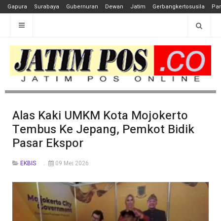
Gapura
Surabaya
Gubernuran
Dewan
Jatim
Gerbangkertosusila
Pan
Alas Kaki UMKM Kota Mojokerto
Tembus Ke Jepang, Pemkot Bidik
Pasar Ekspor
EKBIS
09 Mei 2026