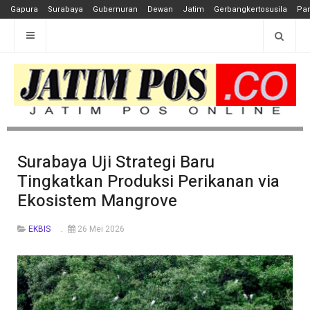
Gapura
Surabaya
Gubernuran
Dewan
Jatim
Gerbangkertosusila
Pan
Surabaya Uji Strategi Baru
Tingkatkan Produksi Perikanan via
Ekosistem Mangrove
EKBIS
26 Mei 2026