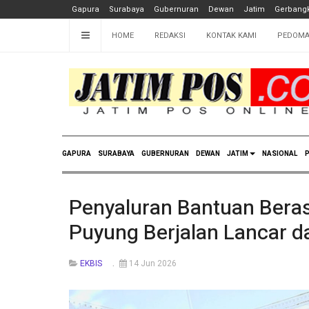
Gapura
Surabaya
Gubernuran
Dewan
Jatim
Gerbangk
HOME
REDAKSI
KONTAK KAMI
PEDOMA
GAPURA
SURABAYA
GUBERNURAN
DEWAN
JATIM
NASIONAL
P
Penyaluran Bantuan Beras
Puyung Berjalan Lancar da
EKBIS
14 Jun 2026