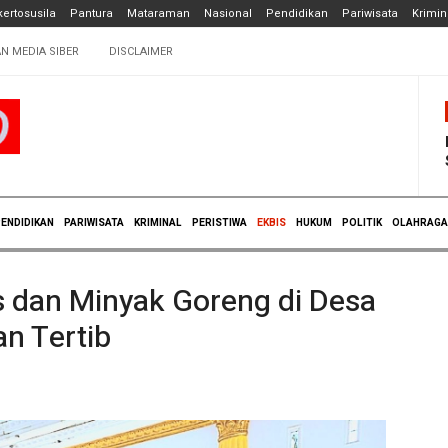
ertosusila
Pantura
Mataraman
Nasional
Pendidikan
Pariwisata
Krimin
N MEDIA SIBER
DISCLAIMER
ENDIDIKAN
PARIWISATA
KRIMINAL
PERISTIWA
EKBIS
HUKUM
POLITIK
OLAHRAGA
 dan Minyak Goreng di Desa
n Tertib