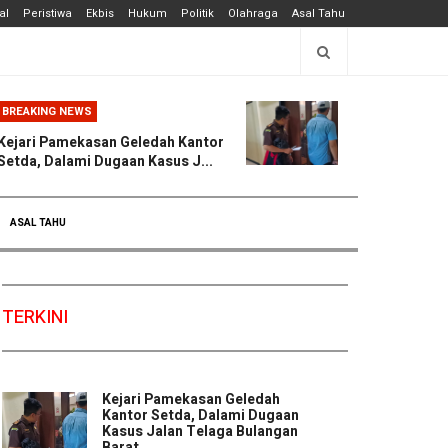
al
Peristiwa
Ekbis
Hukum
Politik
Olahraga
Asal Tahu
BREAKING NEWS
Kejari Pamekasan Geledah Kantor
Setda, Dalami Dugaan Kasus J...
ASAL TAHU
TERKINI
Kejari Pamekasan Geledah
Kantor Setda, Dalami Dugaan
Kasus Jalan Telaga Bulangan
Barat ...