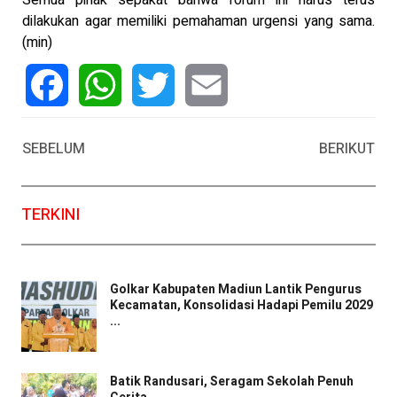
Semua pihak sepakat bahwa forum ini harus terus
dilakukan agar memiliki pemahaman urgensi yang sama.
(min)
Facebook
WhatsApp
Twitter
Email
SEBELUM
BERIKUT
TERKINI
Golkar Kabupaten Madiun Lantik Pengurus
Kecamatan, Konsolidasi Hadapi Pemilu 2029
...
Batik Randusari, Seragam Sekolah Penuh