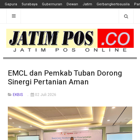
Gapura
Surabaya
Gubernuran
Dewan
Jatim
Gerbangkertosusila
Pan
EMCL dan Pemkab Tuban Dorong
Sinergi Pertanian Aman
EKBIS
02 Juli 2026