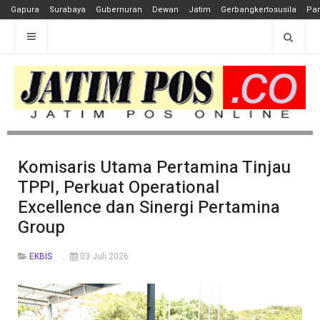
Gapura
Surabaya
Gubernuran
Dewan
Jatim
Gerbangkertosusila
Pan
Komisaris Utama Pertamina Tinjau
TPPI, Perkuat Operational
Excellence dan Sinergi Pertamina
Group
EKBIS
03 Juli 2026