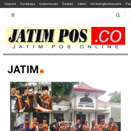
Gapura
Surabaya
Gubernuran
Dewan
Jatim
Gerbangkertosusila
Pan
JATIM