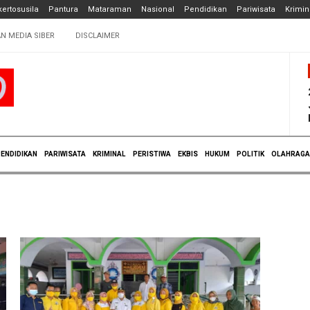
ertosusila
Pantura
Mataraman
Nasional
Pendidikan
Pariwisata
Krimin
N MEDIA SIBER
DISCLAIMER
ENDIDIKAN
PARIWISATA
KRIMINAL
PERISTIWA
EKBIS
HUKUM
POLITIK
OLAHRAGA