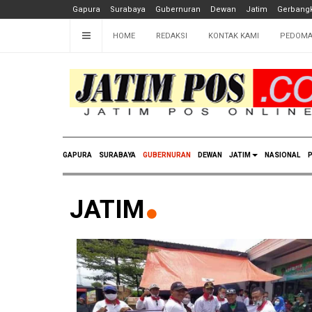
Gapura
Surabaya
Gubernuran
Dewan
Jatim
Gerbangk
HOME
REDAKSI
KONTAK KAMI
PEDOMA
GAPURA
SURABAYA
GUBERNURAN
DEWAN
JATIM
NASIONAL
P
JATIM