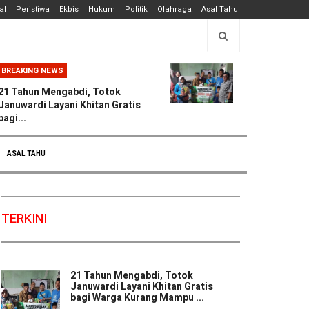
al
Peristiwa
Ekbis
Hukum
Politik
Olahraga
Asal Tahu
BREAKING NEWS
21 Tahun Mengabdi, Totok
Januwardi Layani Khitan Gratis
bagi...
ASAL TAHU
TERKINI
21 Tahun Mengabdi, Totok
Januwardi Layani Khitan Gratis
bagi Warga Kurang Mampu ...