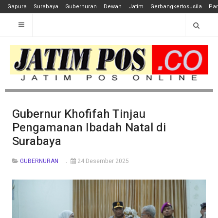
Gapura
Surabaya
Gubernuran
Dewan
Jatim
Gerbangkertosusila
Pan
Gubernur Khofifah Tinjau
Pengamanan Ibadah Natal di
Surabaya
GUBERNURAN
24 Desember 2025