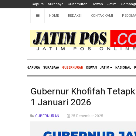
Gapura
Surabaya
Gubernuran
Dewan
Jatim
Gerbangk
HOME
REDAKSI
KONTAK KAMI
PEDOMA
GAPURA
SURABAYA
GUBERNURAN
DEWAN
JATIM
NASIONAL
P
Gubernur Khofifah Tetapk
1 Januari 2026
GUBERNURAN
25 Desember 2025