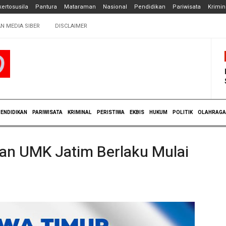
ertosusila
Pantura
Mataraman
Nasional
Pendidikan
Pariwisata
Krimin
N MEDIA SIBER
DISCLAIMER
ENDIDIKAN
PARIWISATA
KRIMINAL
PERISTIWA
EKBIS
HUKUM
POLITIK
OLAHRAGA
an UMK Jatim Berlaku Mulai