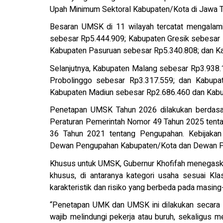
Upah Minimum Sektoral Kabupaten/Kota di Jawa T
Besaran UMSK di 11 wilayah tercatat mengalami 
sebesar Rp5.444.909; Kabupaten Gresik sebesar 
Kabupaten Pasuruan sebesar Rp5.340.808; dan K
Selanjutnya, Kabupaten Malang sebesar Rp3.938
Probolinggo sebesar Rp3.317.559; dan Kabupat
Kabupaten Madiun sebesar Rp2.686.460 dan Kabu
Penetapan UMSK Tahun 2026 dilakukan berdasa
Peraturan Pemerintah Nomor 49 Tahun 2025 tent
36 Tahun 2021 tentang Pengupahan. Kebijakan
Dewan Pengupahan Kabupaten/Kota dan Dewan Pe
Khusus untuk UMSK, Gubernur Khofifah menegask
khusus, di antaranya kategori usaha sesuai Kla
karakteristik dan risiko yang berbeda pada masing-
“Penetapan UMK dan UMSK ini dilakukan secara ri
wajib melindungi pekerja atau buruh, sekaligus m