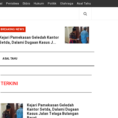
al
Peristiwa
Ekbis
Hukum
Politik
Olahraga
Asal Tahu
BREAKING NEWS
Kejari Pamekasan Geledah Kantor
Setda, Dalami Dugaan Kasus J...
ASAL TAHU
TERKINI
Kejari Pamekasan Geledah
Kantor Setda, Dalami Dugaan
Kasus Jalan Telaga Bulangan
Barat ...