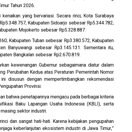
imur Tahun 2026.
kenaikan yang bervariasi. Secara rinci, Kota Surabaya
Rp5.348.757; Kabupaten Sidoarjo sebesar Rp5.344.782;
abupaten Mojokerto sebesar Rp5.328.887.
.160; Kabupaten Tuban sebesar Rp3.380.572; Kabupaten
en Banyuwangi sebesar Rp3.145.131. Sementara itu,
paten Bangkalan sebesar Rp2.670.819.
rkan kewenangan Gubernur sebagaimana diatur dalam
ang Perubahan Kedua atas Peraturan Pemerintah Nomor
 ini disusun dengan mempertimbangkan rekomendasi
ngupahan Provinsi.
an bahwa penetapannya mengacu pada berbagai kriteria
sifikasi Baku Lapangan Usaha Indonesia (KBLI), serta
masing sektor industri.
nci dan sangat hati-hati. Karena kebijakan pengupahan
enjaga keberlanjutan ekosistem industri di Jawa Timur,”