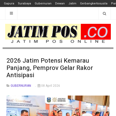
Gapura
Surabaya
Gubernuran
Dewan
Jatim
Gerbangkertosusila
Pan
2026 Jatim Potensi Kemarau
Panjang, Pemprov Gelar Rakor
Antisipasi
GUBERNURAN
08 April 2026