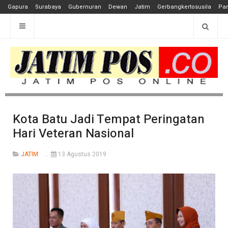
Gapura
Surabaya
Gubernuran
Dewan
Jatim
Gerbangkertosusila
Pan
Kota Batu Jadi Tempat Peringatan
Hari Veteran Nasional
JATIM
13 Agustus 2019