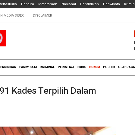
ertosusila
Pantura
Mataraman
Nasional
Pendidikan
Pariwisata
Krimin
N MEDIA SIBER
DISCLAIMER
ENDIDIKAN
PARIWISATA
KRIMINAL
PERISTIWA
EKBIS
HUKUM
POLITIK
OLAHRAGA
91 Kades Terpilih Dalam