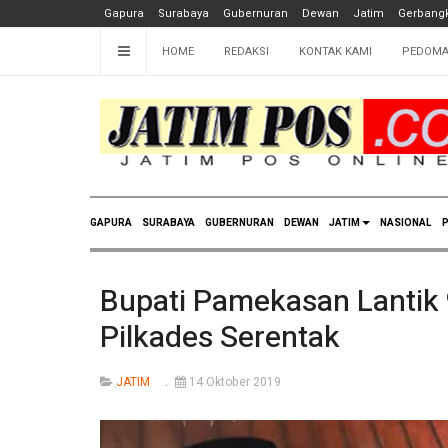
Gapura
Surabaya
Gubernuran
Dewan
Jatim
Gerbangk
HOME
REDAKSI
KONTAK KAMI
PEDOMA
GAPURA
SURABAYA
GUBERNURAN
DEWAN
JATIM
NASIONAL
P
Bupati Pamekasan Lantik 
Pilkades Serentak
JATIM
14 Oktober 2019