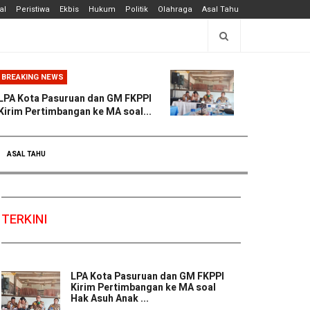
al
Peristiwa
Ekbis
Hukum
Politik
Olahraga
Asal Tahu
BREAKING NEWS
LPA Kota Pasuruan dan GM FKPPI
Kirim Pertimbangan ke MA soal...
ASAL TAHU
TERKINI
LPA Kota Pasuruan dan GM FKPPI
Kirim Pertimbangan ke MA soal
Hak Asuh Anak ...