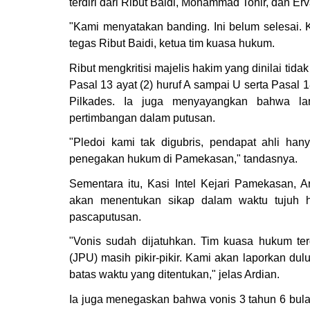
terdiri dari Ribut Baidi, Mohammad Tohir, dan 
"Kami menyatakan banding. Ini belum selesai. 
tegas Ribut Baidi, ketua tim kuasa hukum.
Ribut mengkritisi majelis hakim yang dinilai tid
Pasal 13 ayat (2) huruf A sampai U serta Pasal
Pilkades. Ia juga menyayangkan bahwa lam
pertimbangan dalam putusan.
"Pledoi kami tak digubris, pendapat ahli hany
penegakan hukum di Pamekasan," tandasnya.
Sementara itu, Kasi Intel Kejari Pamekasan,
akan menentukan sikap dalam waktu tujuh h
pascaputusan.
"Vonis sudah dijatuhkan. Tim kuasa hukum t
(JPU) masih pikir-pikir. Kami akan laporkan d
batas waktu yang ditentukan," jelas Ardian.
Ia juga menegaskan bahwa vonis 3 tahun 6 bula