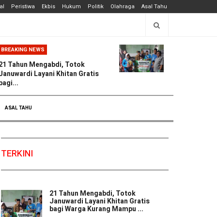
al
Peristiwa
Ekbis
Hukum
Politik
Olahraga
Asal Tahu
BREAKING NEWS
21 Tahun Mengabdi, Totok
Januwardi Layani Khitan Gratis
bagi...
ASAL TAHU
TERKINI
21 Tahun Mengabdi, Totok
Januwardi Layani Khitan Gratis
bagi Warga Kurang Mampu ...