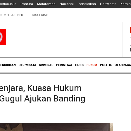
ertosusila
Pantura
Mataraman
Nasional
Pendidikan
Pariwisata
Krimin
N MEDIA SIBER
DISCLAIMER
ENDIDIKAN
PARIWISATA
KRIMINAL
PERISTIWA
EKBIS
HUKUM
POLITIK
OLAHRAGA
Penjara, Kuasa Hukum
Gugul Ajukan Banding