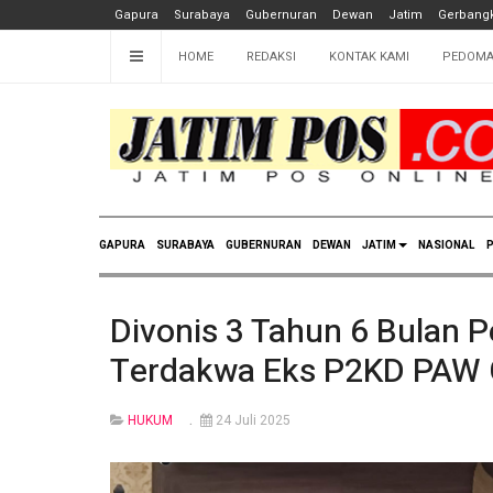
Gapura
Surabaya
Gubernuran
Dewan
Jatim
Gerbangk
HOME
REDAKSI
KONTAK KAMI
PEDOMA
GAPURA
SURABAYA
GUBERNURAN
DEWAN
JATIM
NASIONAL
P
Divonis 3 Tahun 6 Bulan 
Terdakwa Eks P2KD PAW 
HUKUM
24 Juli 2025