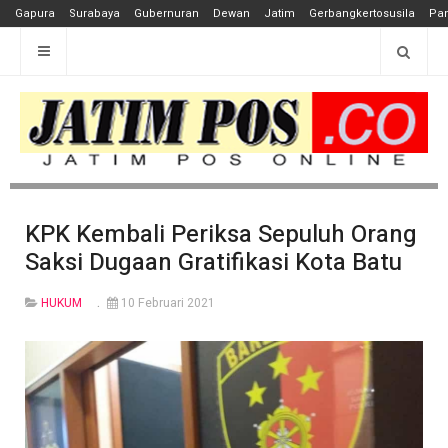
Gapura
Surabaya
Gubernuran
Dewan
Jatim
Gerbangkertosusila
Pan
KPK Kembali Periksa Sepuluh Orang
Saksi Dugaan Gratifikasi Kota Batu
HUKUM
10 Februari 2021