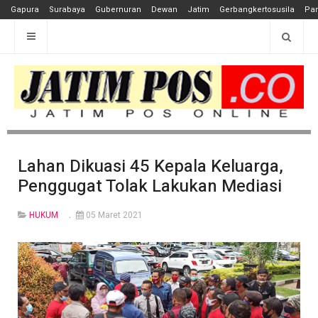
Gapura
Surabaya
Gubernuran
Dewan
Jatim
Gerbangkertosusila
Pan
Lahan Dikuasi 45 Kepala Keluarga,
Penggugat Tolak Lakukan Mediasi
HUKUM
05 Maret 2021