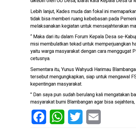
dikebiri oleh UU Desa, ibarat kata Kepala Desa di 
Lebih lanjut, Kades muda dan fokal ini memapark
tidak bisa memberi ruang kebebasan pada Pemerin
melaksanakan kegiatan untuk mensejahterakan ma
“ Maka dari itu dalam Forum Kepala Desa se-Kabup
misi membulatkan tekad untuk memperjuangkan hak
yaitu warga masyarakat dengan cara menggugat P
cetusnya.
Sementara itu, Yunus Wahyudi Harimau Blambangan 
tersebut mengungkapkan, siap untuk mengawal 
kepentingan masyarakat.
" Dan saya pun sudah berulang kali mengatakan ba
masyarakat bumi Blambangan agar bisa sejahtera,
Facebook
WhatsApp
Twitter
Email