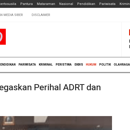
ertosusila
Pantura
Mataraman
Nasional
Pendidikan
Pariwisata
Krimin
N MEDIA SIBER
DISCLAIMER
ENDIDIKAN
PARIWISATA
KRIMINAL
PERISTIWA
EKBIS
HUKUM
POLITIK
OLAHRAGA
egaskan Perihal ADRT dan