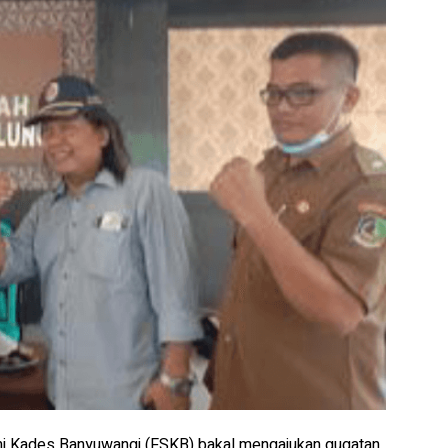
mi Kades Banyuwangi (FSKB) bakal mengajukan gugatan