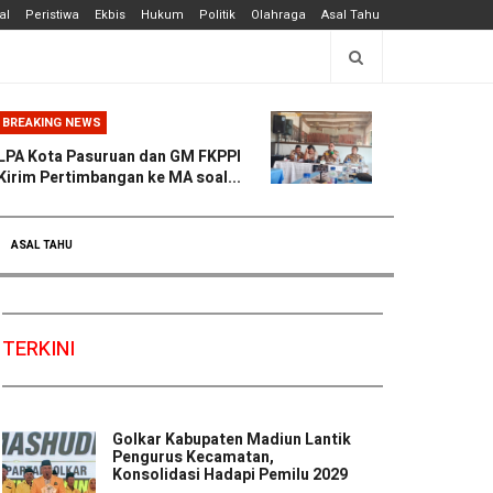
al
Peristiwa
Ekbis
Hukum
Politik
Olahraga
Asal Tahu
BREAKING NEWS
LPA Kota Pasuruan dan GM FKPPI
Kirim Pertimbangan ke MA soal...
ASAL TAHU
TERKINI
Golkar Kabupaten Madiun Lantik
Pengurus Kecamatan,
Konsolidasi Hadapi Pemilu 2029
...