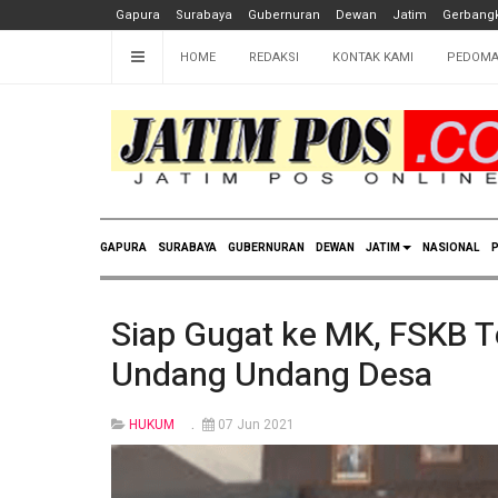
Gapura
Surabaya
Gubernuran
Dewan
Jatim
Gerbangk
HOME
REDAKSI
KONTAK KAMI
PEDOMA
GAPURA
SURABAYA
GUBERNURAN
DEWAN
JATIM
NASIONAL
P
Siap Gugat ke MK, FSKB T
Undang Undang Desa
HUKUM
07 Jun 2021