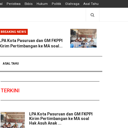
al
Peristiwa
Ekbis
Hukum
Politik
Olahraga
Asal Tahu
BREAKING NEWS
LPA Kota Pasuruan dan GM FKPPI
Kirim Pertimbangan ke MA soal...
ASAL TAHU
TERKINI
LPA Kota Pasuruan dan GM FKPPI
Kirim Pertimbangan ke MA soal
Hak Asuh Anak ...