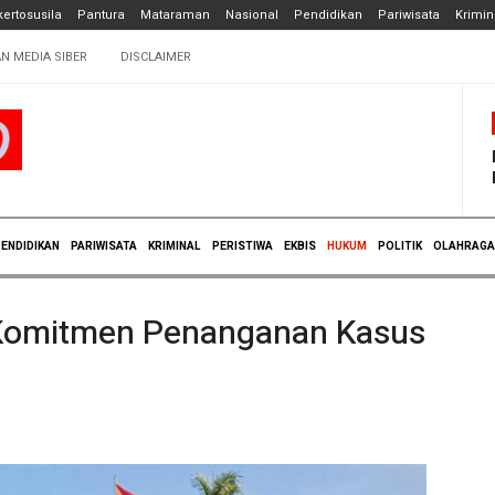
ertosusila
Pantura
Mataraman
Nasional
Pendidikan
Pariwisata
Krimin
N MEDIA SIBER
DISCLAIMER
ENDIDIKAN
PARIWISATA
KRIMINAL
PERISTIWA
EKBIS
HUKUM
POLITIK
OLAHRAGA
Komitmen Penanganan Kasus