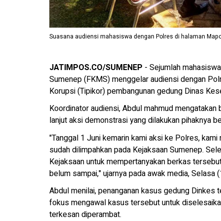
Suasana audiensi mahasiswa dengan Polres di halaman Map
JATIMPOS.CO/SUMENEP
- Sejumlah mahasiswa
Sumenep (FKMS) menggelar audiensi dengan Polr
Korupsi (Tipikor) pembangunan gedung Dinas Kese
Koordinator audiensi, Abdul mahmud mengatakan ba
lanjut aksi demonstrasi yang dilakukan pihaknya b
"Tanggal 1 Juni kemarin kami aksi ke Polres, kam
sudah dilimpahkan pada Kejaksaan Sumenep. Seles
Kejaksaan untuk mempertanyakan berkas tersebut.
belum sampai," ujarnya pada awak media, Selasa 
Abdul menilai, penanganan kasus gedung Dinkes te
fokus mengawal kasus tersebut untuk diselesaikan
terkesan diperambat.