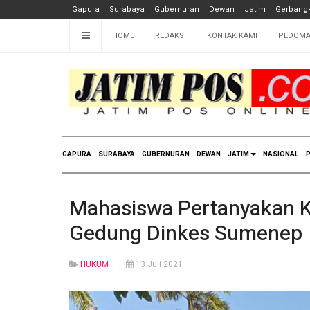
Gapura
Surabaya
Gubernuran
Dewan
Jatim
Gerbangk
HOME
REDAKSI
KONTAK KAMI
PEDOMA
GAPURA
SURABAYA
GUBERNURAN
DEWAN
JATIM
NASIONAL
P
Mahasiswa Pertanyakan 
Gedung Dinkes Sumenep
HUKUM
13 Juli 2021