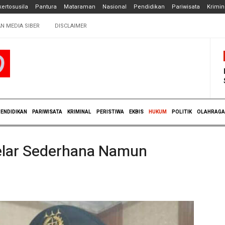
ertosusila
Pantura
Mataraman
Nasional
Pendidikan
Pariwisata
Krimin
N MEDIA SIBER
DISCLAIMER
ENDIDIKAN
PARIWISATA
KRIMINAL
PERISTIWA
EKBIS
HUKUM
POLITIK
OLAHRAGA
gelar Sederhana Namun