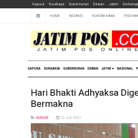
Gapura
Surabaya
Gubernuran
Dewan
Jatim
Gerbangk
HOME
REDAKSI
KONTAK KAMI
PEDOMA
GAPURA
SURABAYA
GUBERNURAN
DEWAN
JATIM
NASIONAL
P
Hari Bhakti Adhyaksa Di
Bermakna
HUKUM
23 Juli 2021