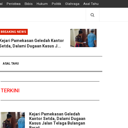
al
Peristiwa
Ekbis
Hukum
Politik
Olahraga
Asal Tahu
BREAKING NEWS
Kejari Pamekasan Geledah Kantor
Setda, Dalami Dugaan Kasus J...
ASAL TAHU
TERKINI
Kejari Pamekasan Geledah
Kantor Setda, Dalami Dugaan
Kasus Jalan Telaga Bulangan
Barat ...