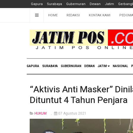
Gapura
Surabaya
Gubernuran
Dewan
Jatim
Gerbangk
HOME
REDAKSI
KONTAK KAMI
PEDOMA
GAPURA
SURABAYA
GUBERNURAN
DEWAN
JATIM
NASIONAL
P
“Aktivis Anti Masker” Dini
Dituntut 4 Tahun Penjara
HUKUM
07 Agustus 2021