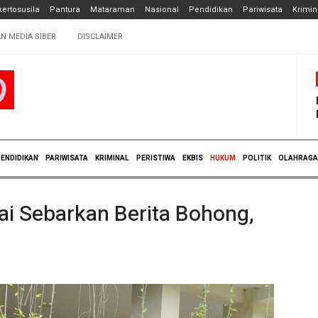
ertosusila
Pantura
Mataraman
Nasional
Pendidikan
Pariwisata
Krimin
N MEDIA SIBER
DISCLAIMER
ENDIDIKAN
PARIWISATA
KRIMINAL
PERISTIWA
EKBIS
HUKUM
POLITIK
OLAHRAGA
lai Sebarkan Berita Bohong,