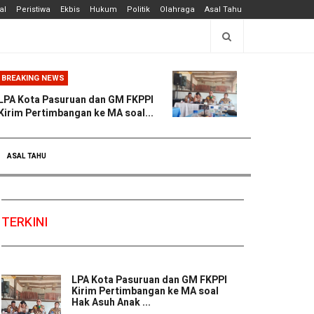
al
Peristiwa
Ekbis
Hukum
Politik
Olahraga
Asal Tahu
BREAKING NEWS
LPA Kota Pasuruan dan GM FKPPI
Kirim Pertimbangan ke MA soal...
ASAL TAHU
TERKINI
LPA Kota Pasuruan dan GM FKPPI
Kirim Pertimbangan ke MA soal
Hak Asuh Anak ...