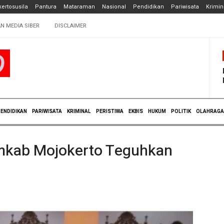
ertosusila
Pantura
Mataraman
Nasional
Pendidikan
Pariwisata
Krimin
N MEDIA SIBER
DISCLAIMER
ENDIDIKAN
PARIWISATA
KRIMINAL
PERISTIWA
EKBIS
HUKUM
POLITIK
OLAHRAGA
emkab Mojokerto Teguhkan