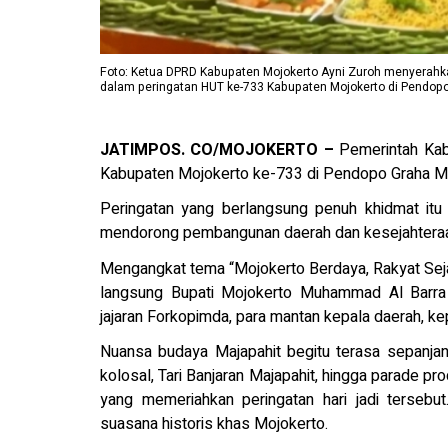
Foto: Ketua DPRD Kabupaten Mojokerto Ayni Zuroh menyerah
dalam peringatan HUT ke-733 Kabupaten Mojokerto di Pendopo
JATIMPOS. CO/MOJOKERTO –
Pemerintah Kab
Kabupaten Mojokerto ke-733 di Pendopo Graha Ma
Peringatan yang berlangsung penuh khidmat it
mendorong pembangunan daerah dan kesejahteraa
Mengangkat tema “Mojokerto Berdaya, Rakyat Seja
langsung Bupati Mojokerto Muhammad Al Barra 
jajaran Forkopimda, para mantan kepala daerah, k
Nuansa budaya Majapahit begitu terasa sepanjan
kolosal, Tari Banjaran Majapahit, hingga parade p
yang memeriahkan peringatan hari jadi tersebu
suasana historis khas Mojokerto.