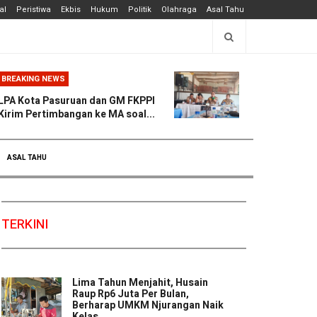
al
Peristiwa
Ekbis
Hukum
Politik
Olahraga
Asal Tahu
BREAKING NEWS
LPA Kota Pasuruan dan GM FKPPI
Kirim Pertimbangan ke MA soal...
ASAL TAHU
TERKINI
Lima Tahun Menjahit, Husain
Raup Rp6 Juta Per Bulan,
Berharap UMKM Njurangan Naik
Kelas ...