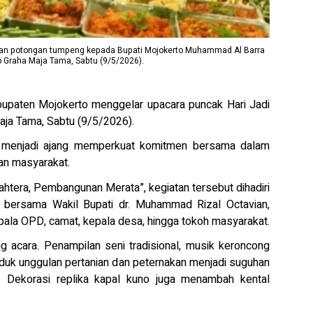
kan potongan tumpeng kepada Bupati Mojokerto Muhammad Al Barra
 Graha Maja Tama, Sabtu (9/5/2026).
upaten Mojokerto menggelar upacara puncak Hari Jadi
ja Tama, Sabtu (9/5/2026).
u menjadi ajang memperkuat komitmen bersama dalam
n masyarakat.
htera, Pembangunan Merata”, kegiatan tersebut dihadiri
bersama Wakil Bupati dr. Muhammad Rizal Octavian,
epala OPD, camat, kepala desa, hingga tokoh masyarakat.
g acara. Penampilan seni tradisional, musik keroncong
roduk unggulan pertanian dan peternakan menjadi suguhan
t. Dekorasi replika kapal kuno juga menambah kental