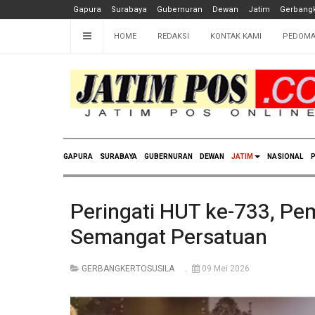
Gapura
Surabaya
Gubernuran
Dewan
Jatim
Gerbangk
HOME
REDAKSI
KONTAK KAMI
PEDOMA
GAPURA
SURABAYA
GUBERNURAN
DEWAN
JATIM
NASIONAL
P
Peringati HUT ke-733, P
Semangat Persatuan
GERBANGKERTOSUSILA
09 Mei 2026