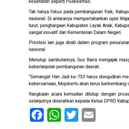
kesehatan seperti Puskesmas.
Tak hanya fokus pada pembangunan fisik, Kabupa
nasional. Di antaranya mempertahankan opini Waj
turut, penghargaan Kabupaten Layak Anak, Kabupat
sangat inovatif dari Kementerian Dalam Negeri.
Prestasi lain juga diraih dalam program penurun
nasional.
Menutup sambutannya, Gus Barra mengajak masy
keberlanjutan pembangunan daerah.
“Semangat Hari Jadi ke-733 harus diwujudkan mela
kebersamaan, Mojokerto akan terus berkembang d
Rangkaian acara kemudian ditutup dengan pros
selanjutnya diserahkan kepada Ketua DPRD Kabupat
Facebook
WhatsApp
Twitter
Email