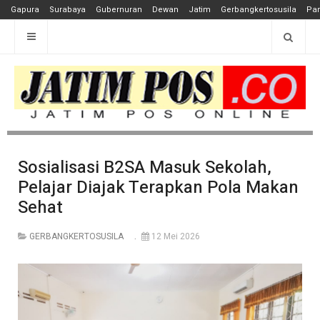
Gapura
Surabaya
Gubernuran
Dewan
Jatim
Gerbangkertosusila
Pan
Sosialisasi B2SA Masuk Sekolah,
Pelajar Diajak Terapkan Pola Makan
Sehat
GERBANGKERTOSUSILA
12 Mei 2026