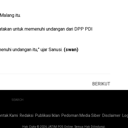
Malang itu.
ngatakan untuk memenuhi undangan dari DPP PDI
enuhi undangan itu," ujar Sanusi.
(swan)
BERIKUT
SEARCH
ontak Kami
Redaksi
Publikasi Iklan
Pedoman Media Siber
Disclaimer
Log
Hak Cipta © 2026 JATIM POS Online. Semua Hak Dilindungi.