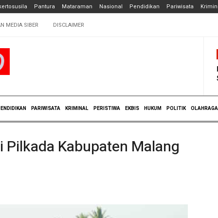
ertosusila
Pantura
Mataraman
Nasional
Pendidikan
Pariwisata
Krimin
N MEDIA SIBER
DISCLAIMER
ENDIDIKAN
PARIWISATA
KRIMINAL
PERISTIWA
EKBIS
HUKUM
POLITIK
OLAHRAGA
di Pilkada Kabupaten Malang