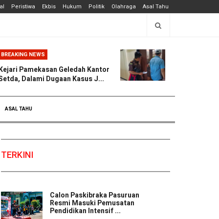
al
Peristiwa
Ekbis
Hukum
Politik
Olahraga
Asal Tahu
BREAKING NEWS
Kejari Pamekasan Geledah Kantor
Setda, Dalami Dugaan Kasus J...
ASAL TAHU
TERKINI
Calon Paskibraka Pasuruan
Resmi Masuki Pemusatan
Pendidikan Intensif ...