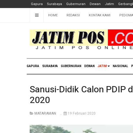
Gapura
Surabaya
Gubernuran
Dewan
Jatim
Gerbangk
HOME
REDAKSI
KONTAK KAMI
PEDOMA
GAPURA
SURABAYA
GUBERNURAN
DEWAN
JATIM
NASIONAL
P
Sanusi-Didik Calon PDIP 
2020
MATARAMAN
19 Februari 2020