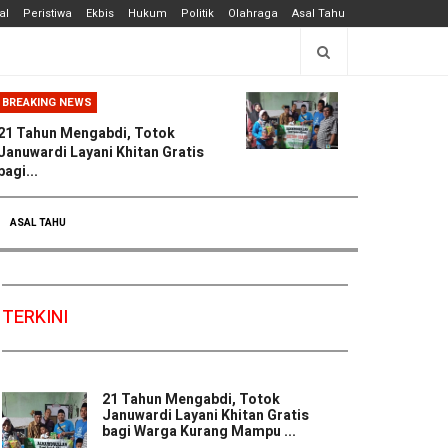
al
Peristiwa
Ekbis
Hukum
Politik
Olahraga
Asal Tahu
BREAKING NEWS
21 Tahun Mengabdi, Totok
Januwardi Layani Khitan Gratis
bagi...
ASAL TAHU
TERKINI
21 Tahun Mengabdi, Totok
Januwardi Layani Khitan Gratis
bagi Warga Kurang Mampu ...