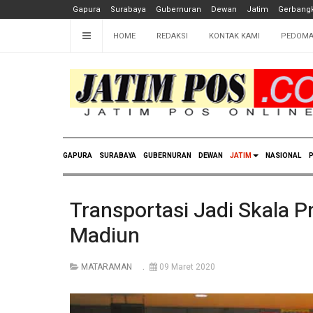
Gapura
Surabaya
Gubernuran
Dewan
Jatim
Gerbangk
HOME
REDAKSI
KONTAK KAMI
PEDOMA
GAPURA
SURABAYA
GUBERNURAN
DEWAN
JATIM
NASIONAL
P
Transportasi Jadi Skala 
Madiun
MATARAMAN
09 Maret 2020