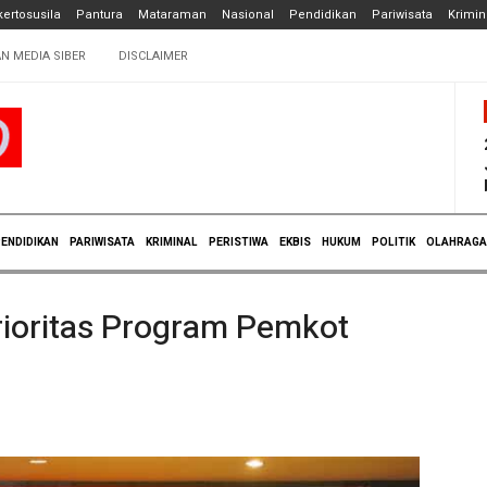
ertosusila
Pantura
Mataraman
Nasional
Pendidikan
Pariwisata
Krimin
N MEDIA SIBER
DISCLAIMER
ENDIDIKAN
PARIWISATA
KRIMINAL
PERISTIWA
EKBIS
HUKUM
POLITIK
OLAHRAGA
Prioritas Program Pemkot