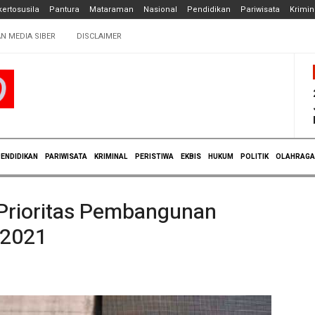
ertosusila
Pantura
Mataraman
Nasional
Pendidikan
Pariwisata
Krimin
N MEDIA SIBER
DISCLAIMER
ENDIDIKAN
PARIWISATA
KRIMINAL
PERISTIWA
EKBIS
HUKUM
POLITIK
OLAHRAGA
Prioritas Pembangunan
 2021