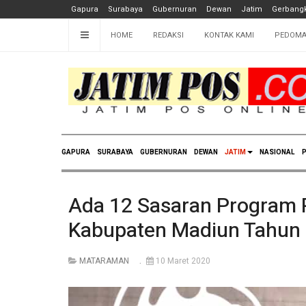
Gapura
Surabaya
Gubernuran
Dewan
Jatim
Gerbangk
HOME
REDAKSI
KONTAK KAMI
PEDOMA
GAPURA
SURABAYA
GUBERNURAN
DEWAN
JATIM
NASIONAL
P
Ada 12 Sasaran Program 
Kabupaten Madiun Tahun
MATARAMAN
10 Maret 2020