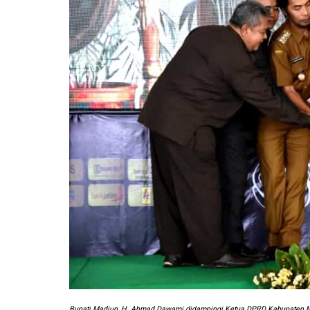
Bupati Madiun, H. Ahmad Dawami didampingi Ketua DPRD Kabupaten 