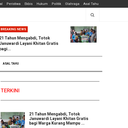
al
Peristiwa
Ekbis
Hukum
Politik
Olahraga
Asal Tahu
BREAKING NEWS
21 Tahun Mengabdi, Totok
Januwardi Layani Khitan Gratis
bagi...
ASAL TAHU
TERKINI
21 Tahun Mengabdi, Totok
Januwardi Layani Khitan Gratis
bagi Warga Kurang Mampu ...