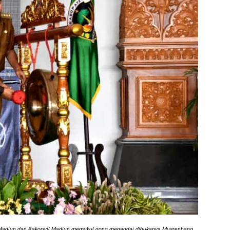
Madiun dan Bakorwil Madiun memukul gong menandai dibukanya Musrenbang