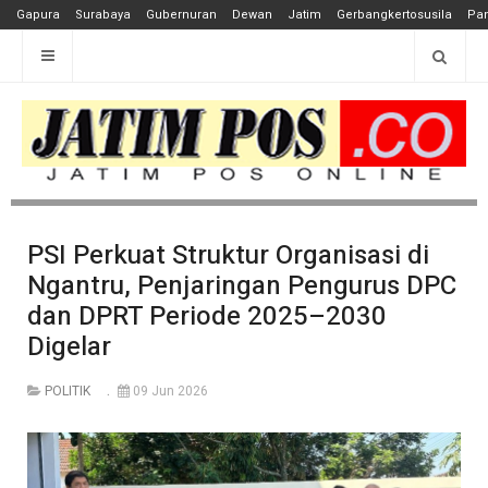
Gapura
Surabaya
Gubernuran
Dewan
Jatim
Gerbangkertosusila
Pan
PSI Perkuat Struktur Organisasi di
Ngantru, Penjaringan Pengurus DPC
dan DPRT Periode 2025–2030
Digelar
POLITIK
09 Jun 2026